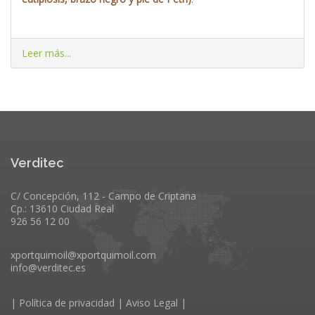
Leer más...
Verditec
C/ Concepción, 112 - Campo de Criptana
Cp.: 13610 Ciudad Real
926 56 12 00
xportquimoil@xportquimoil.com
info@verditec.es
|
Política de privacidad
|
Aviso Legal
|